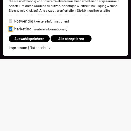
die sie unabhängig von unserer Website von Ihnen erhalten oder gesammelt
haben. Um diese Cookies zu nutzen, benötigen wir Ihre Einwilligung welche
Sie uns mit Klick auf „Alle akzeptieren“ erteilen. Sie können Ihre erteilte
Einwilligung jederzeit für die Zukunft widerrufen. Um Ihren Widerruf
auszuüben, deaktivieren Sie diesen Dienst in den bereitgestellten
Notwendig
(weitere Informationen)
Einstellungen der Datenschutzhinweise (Cookies verwalten).
Marketing
(weitere Informationen)
Weitere Informationen finden Sie in unseren Datenschutzhinweisen.
Auswahl speichern
Alle akzeptieren
Impressum
|
Datenschutz
Kontakt
Charleston Holding GmbH