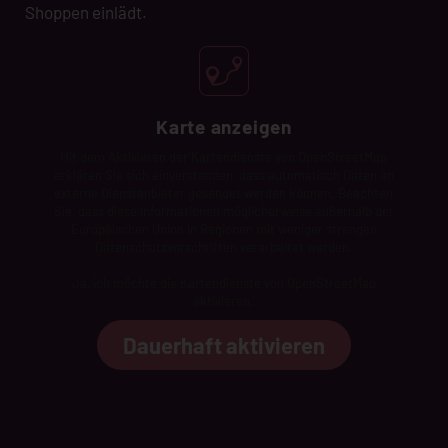
Shoppen einlädt.
Karte anzeigen
Mit dem Aktivieren der Kartendienste von OpenStreetMap
erklären Sie sich einverstanden, dass automatisch Daten an
externe Dienstanbieter gesendet werden können. Beachten
Sie, dass diese Informationen möglicherweise außerhalb der
Europäischen Union in Regionen mit weniger strengen
Datenschutzvorschriften verarbeitet werden.
Ja, ich möchte die Kartendienste von OpenStreetMap
aktivieren.
Dauerhaft aktivieren