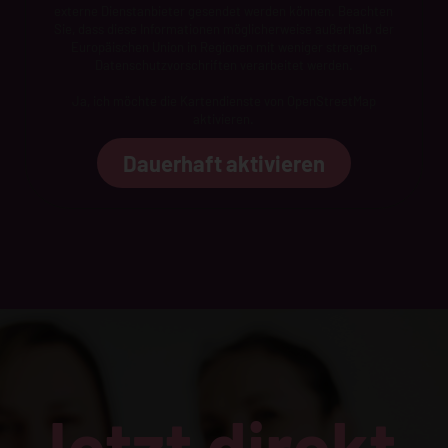
externe Dienstanbieter gesendet werden können. Beachten
Sie, dass diese Informationen möglicherweise außerhalb der
Europäischen Union in Regionen mit weniger strengen
Datenschutzvorschriften verarbeitet werden.
Ja, ich möchte die Kartendienste von OpenStreetMap
aktivieren.
Dauerhaft aktivieren
Jetzt direkt