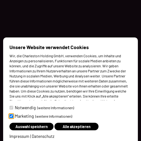
Unsere Website verwendet Cookies
Wir, die Charleston Holding GmbH, verwenden Cookies, um Inhalte und
Anzeigen zu personalisieren, Funktionen für soziale Medien anbieten zu
können, und die Zugriffe auf unsere Website zu analysieren. Wir geben
Informationen zu Ihrem Nutzerverhalten an unsere Partner zum Zwecke der
Nutzung in sozialen Medien, Werbung und Analysen weiter. Unsere Partner
führen diese Informationen möglicherweise mit weiteren Daten zusammen,
die sie unabhängig von unserer Website von Ihnen erhalten oder gesammelt
haben. Um diese Cookies zu nutzen, benötigen wir Ihre Einwilligung welche
Sie uns mit Klick auf „Alle akzeptieren“ erteilen. Sie können Ihre erteilte
Einwilligung jederzeit für die Zukunft widerrufen. Um Ihren Widerruf
auszuüben, deaktivieren Sie diesen Dienst in den bereitgestellten
Notwendig
(weitere Informationen)
Einstellungen der Datenschutzhinweise (Cookies verwalten).
Marketing
(weitere Informationen)
Weitere Informationen finden Sie in unseren Datenschutzhinweisen.
Auswahl speichern
Alle akzeptieren
Impressum
|
Datenschutz