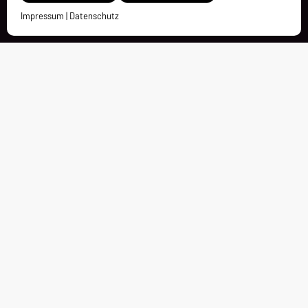
Impressum
|
Datenschutz
Kontakt
Charleston Holding GmbH
Bürgermeister-Dürheimer-Straße 4
D-87448 Waltenhofen-Oberdorf
bewerbungen@charleston.de
+49 8379 856330