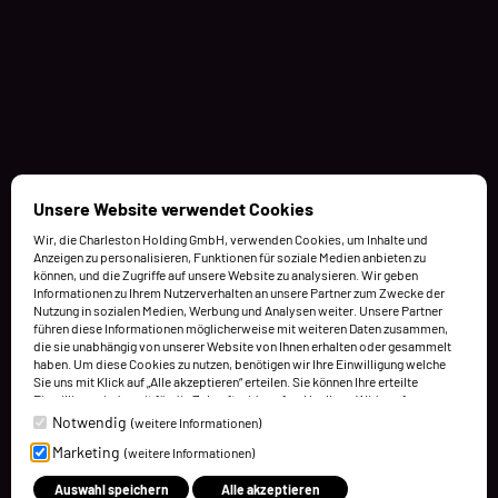
Unsere Website verwendet Cookies
Wir, die Charleston Holding GmbH, verwenden Cookies, um Inhalte und
Anzeigen zu personalisieren, Funktionen für soziale Medien anbieten zu
können, und die Zugriffe auf unsere Website zu analysieren. Wir geben
Informationen zu Ihrem Nutzerverhalten an unsere Partner zum Zwecke der
Nutzung in sozialen Medien, Werbung und Analysen weiter. Unsere Partner
führen diese Informationen möglicherweise mit weiteren Daten zusammen,
die sie unabhängig von unserer Website von Ihnen erhalten oder gesammelt
haben. Um diese Cookies zu nutzen, benötigen wir Ihre Einwilligung welche
Sie uns mit Klick auf „Alle akzeptieren“ erteilen. Sie können Ihre erteilte
Einwilligung jederzeit für die Zukunft widerrufen. Um Ihren Widerruf
auszuüben, deaktivieren Sie diesen Dienst in den bereitgestellten
Notwendig
(weitere Informationen)
Einstellungen der Datenschutzhinweise (Cookies verwalten).
Marketing
(weitere Informationen)
Weitere Informationen finden Sie in unseren Datenschutzhinweisen.
Auswahl speichern
Alle akzeptieren