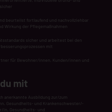
ohnerorientierte, individuelle Grund- und
sicher
d beurteilst fortlaufend und nachvollziehbar
und Wirkung der Pflegemaßnahmen
tätsstandards sicher und arbeitest bei den
erbesserungsprozessen mit
rtner für Bewohner/innen, Kunden/innen und
 du mit
ich anerkannte Ausbildung zur/zum
nn, Gesundheits- und Krankenschwester/-
er/in, Gesundheits- und