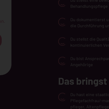
Du stellst eine bew
Behandlungspflege 
Du dokumentierst un
on.
die Durchführung 
Du stellst die Quali
kontinuierlichen V
Du bist Ansprechpa
Angehörige
Das bringst
Du hast eine staatl
Pflegefachfrau/-ma
pfleger, Altenpfleg