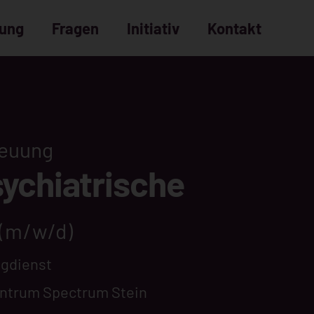
dung
Fragen
Initiativ
Kontakt
Bewerbungsprozess
häufige Fragen
reuung
ychiatrische
(m/w/d)
Tagdienst
ntrum Spectrum Stein