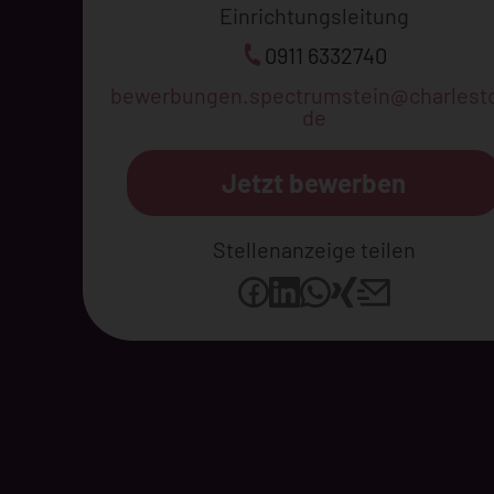
Einrichtungsleitung
0911 6332740
bewerbungen.spectrumstein@charlest
de
Jetzt bewerben
Stellenanzeige teilen