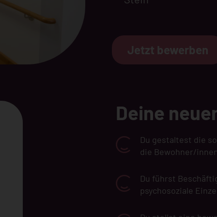
Jetzt bewerben
Deine neue
Du gestaltest die s
die Bewohner/inne
Du führst Beschäft
psychosoziale Einz