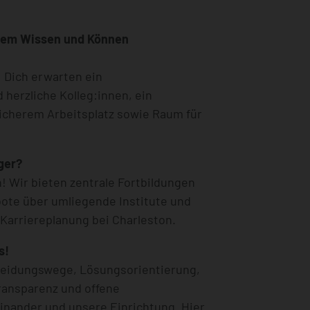
inem Wissen und Können
! Dich erwarten ein
herzliche Kolleg:innen, ein
sicherem Arbeitsplatz sowie Raum für
ger?
! Wir bieten zentrale Fortbildungen
bote über umliegende Institute und
 Karriereplanung bei Charleston.
s!
heidungswege, Lösungsorientierung,
ransparenz und offene
nander und unsere Einrichtung. Hier