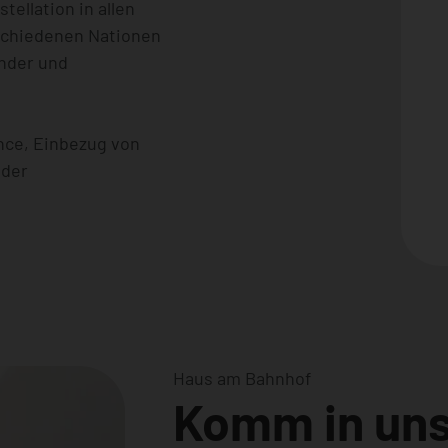
ellation in allen
schiedenen Nationen
ander und
nce, Einbezug von
 der
Haus am Bahnhof
Komm in un