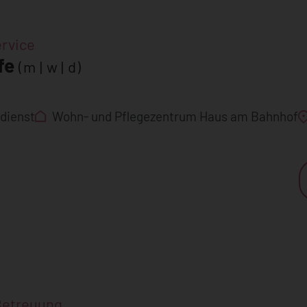
rvice
fe
(m | w | d)
dienst
Wohn- und Pflegezentrum Haus am Bahnhof
Betreuung