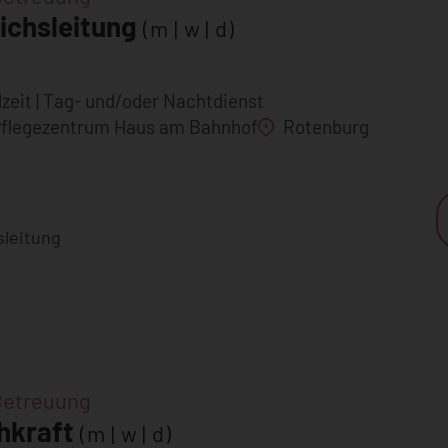
ichsleitung
(m | w | d)
lzeit
Tag- und/oder Nachtdienst
Pflegezentrum Haus am Bahnhof
Rotenburg
Betreuung
hkraft
(m | w | d)