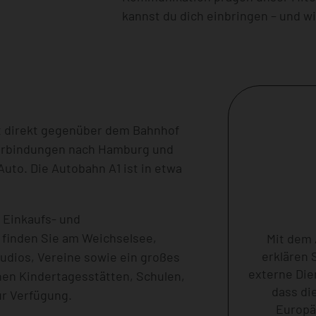
kannst du dich einbringen – und w
t direkt gegenüber dem Bahnhof
verbindungen nach Hamburg und
Auto. Die Autobahn A1 ist in etwa
e Einkaufs- und
 finden Sie am Weichselsee,
Mit dem 
erklären 
udios, Vereine sowie ein großes
externe Die
ehen Kindertagesstätten, Schulen,
dass di
ur Verfügung.
Europä