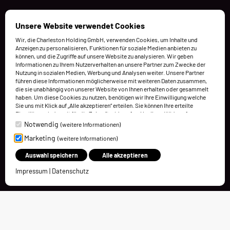
Unsere Website verwendet Cookies
Wir, die Charleston Holding GmbH, verwenden Cookies, um Inhalte und
Anzeigen zu personalisieren, Funktionen für soziale Medien anbieten zu
können, und die Zugriffe auf unsere Website zu analysieren. Wir geben
Informationen zu Ihrem Nutzerverhalten an unsere Partner zum Zwecke der
Nutzung in sozialen Medien, Werbung und Analysen weiter. Unsere Partner
führen diese Informationen möglicherweise mit weiteren Daten zusammen,
die sie unabhängig von unserer Website von Ihnen erhalten oder gesammelt
haben. Um diese Cookies zu nutzen, benötigen wir Ihre Einwilligung welche
Sie uns mit Klick auf „Alle akzeptieren“ erteilen. Sie können Ihre erteilte
Einwilligung jederzeit für die Zukunft widerrufen. Um Ihren Widerruf
auszuüben, deaktivieren Sie diesen Dienst in den bereitgestellten
Notwendig
(weitere Informationen)
Einstellungen der Datenschutzhinweise (Cookies verwalten).
Marketing
(weitere Informationen)
Weitere Informationen finden Sie in unseren Datenschutzhinweisen.
Auswahl speichern
Alle akzeptieren
Impressum
|
Datenschutz