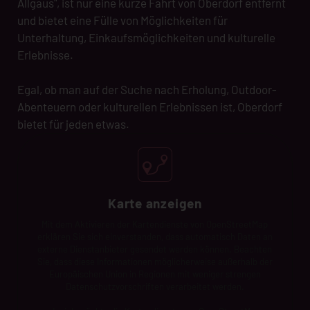
Allgäus", ist nur eine kurze Fahrt von Oberdorf entfernt
und bietet eine Fülle von Möglichkeiten für
Unterhaltung, Einkaufsmöglichkeiten und kulturelle
Erlebnisse.
Egal, ob man auf der Suche nach Erholung, Outdoor-
Abenteuern oder kulturellen Erlebnissen ist, Oberdorf
bietet für jeden etwas.
Karte anzeigen
Mit dem Aktivieren der Kartendienste von OpenStreetMap
erklären Sie sich einverstanden, dass automatisch Daten an
externe Dienstanbieter gesendet werden können. Beachten
Sie, dass diese Informationen möglicherweise außerhalb der
Europäischen Union in Regionen mit weniger strengen
Datenschutzvorschriften verarbeitet werden.