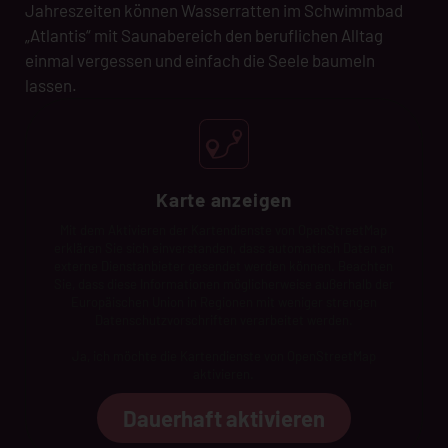
Jahreszeiten können Wasserratten im Schwimmbad
„Atlantis“ mit Saunabereich den beruflichen Alltag
einmal vergessen und einfach die Seele baumeln
lassen.
Karte anzeigen
Mit dem Aktivieren der Kartendienste von OpenStreetMap
erklären Sie sich einverstanden, dass automatisch Daten an
externe Dienstanbieter gesendet werden können. Beachten
Sie, dass diese Informationen möglicherweise außerhalb der
Europäischen Union in Regionen mit weniger strengen
Datenschutzvorschriften verarbeitet werden.
Ja, ich möchte die Kartendienste von OpenStreetMap
aktivieren.
Dauerhaft aktivieren