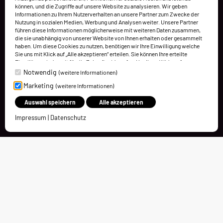
können, und die Zugriffe auf unsere Website zu analysieren. Wir geben
Informationen zu Ihrem Nutzerverhalten an unsere Partner zum Zwecke der
Nutzung in sozialen Medien, Werbung und Analysen weiter. Unsere Partner
führen diese Informationen möglicherweise mit weiteren Daten zusammen,
die sie unabhängig von unserer Website von Ihnen erhalten oder gesammelt
haben. Um diese Cookies zu nutzen, benötigen wir Ihre Einwilligung welche
Sie uns mit Klick auf „Alle akzeptieren“ erteilen. Sie können Ihre erteilte
Einwilligung jederzeit für die Zukunft widerrufen. Um Ihren Widerruf
auszuüben, deaktivieren Sie diesen Dienst in den bereitgestellten
Notwendig
(weitere Informationen)
Einstellungen der Datenschutzhinweise (Cookies verwalten).
Marketing
(weitere Informationen)
Weitere Informationen finden Sie in unseren Datenschutzhinweisen.
Auswahl speichern
Alle akzeptieren
Impressum
|
Datenschutz
Kontakt