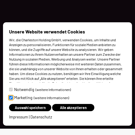
Unsere Website verwendet Cookies
Wir, die Charleston Holding GmbH, verwenden Cookies, um Inhalte und
Anzeigen zu personalisieren, Funktionen für soziale Medien anbieten zu
können, und die Zugriffe auf unsere Website zu analysieren. Wir geben
Informationen zu Ihrem Nutzerverhalten an unsere Partner zum Zwecke der
Nutzung in sozialen Medien, Werbung und Analysen weiter. Unsere Partner
führen diese Informationen möglicherweise mit weiteren Daten zusammen,
die sie unabhängig von unserer Website von Ihnen erhalten oder gesammelt
haben. Um diese Cookies zu nutzen, benötigen wir Ihre Einwilligung welche
Sie uns mit Klick auf „Alle akzeptieren“ erteilen. Sie können Ihre erteilte
Einwilligung jederzeit für die Zukunft widerrufen. Um Ihren Widerruf
auszuüben, deaktivieren Sie diesen Dienst in den bereitgestellten
Notwendig
(weitere Informationen)
Einstellungen der Datenschutzhinweise (Cookies verwalten).
Marketing
(weitere Informationen)
Weitere Informationen finden Sie in unseren Datenschutzhinweisen.
Auswahl speichern
Alle akzeptieren
Impressum
|
Datenschutz