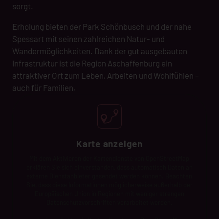
sorgt.
Erholung bieten der Park Schönbusch und der nahe
Spessart mit seinen zahlreichen Natur- und
Wandermöglichkeiten. Dank der gut ausgebauten
Infrastruktur ist die Region Aschaffenburg ein
attraktiver Ort zum Leben, Arbeiten und Wohlfühlen –
auch für Familien.
Karte anzeigen
Mit dem Aktivieren der Kartendienste von OpenStreetMap
erklären Sie sich einverstanden, dass automatisch Daten an
externe Dienstanbieter gesendet werden können. Beachten
Sie, dass diese Informationen möglicherweise außerhalb der
Europäischen Union in Regionen mit weniger strengen
Datenschutzvorschriften verarbeitet werden.