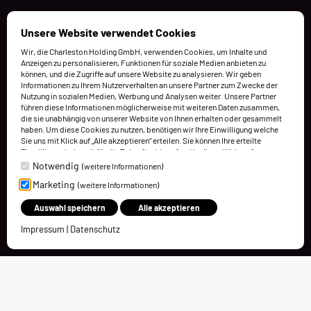
Unsere Website verwendet Cookies
Wir, die Charleston Holding GmbH, verwenden Cookies, um Inhalte und
Anzeigen zu personalisieren, Funktionen für soziale Medien anbieten zu
können, und die Zugriffe auf unsere Website zu analysieren. Wir geben
Informationen zu Ihrem Nutzerverhalten an unsere Partner zum Zwecke der
Nutzung in sozialen Medien, Werbung und Analysen weiter. Unsere Partner
führen diese Informationen möglicherweise mit weiteren Daten zusammen,
die sie unabhängig von unserer Website von Ihnen erhalten oder gesammelt
haben. Um diese Cookies zu nutzen, benötigen wir Ihre Einwilligung welche
Sie uns mit Klick auf „Alle akzeptieren“ erteilen. Sie können Ihre erteilte
Einwilligung jederzeit für die Zukunft widerrufen. Um Ihren Widerruf
auszuüben, deaktivieren Sie diesen Dienst in den bereitgestellten
Notwendig
(weitere Informationen)
Einstellungen der Datenschutzhinweise (Cookies verwalten).
Marketing
(weitere Informationen)
Weitere Informationen finden Sie in unseren Datenschutzhinweisen.
Auswahl speichern
Alle akzeptieren
Impressum
|
Datenschutz