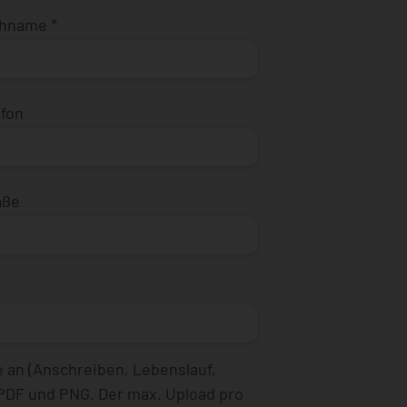
chname
*
efon
aße
 an (Anschreiben, Lebenslauf,
 PDF und PNG. Der max. Upload pro