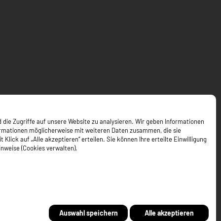
 die Zugriffe auf unsere Website zu analysieren. Wir geben Informationen
ormationen möglicherweise mit weiteren Daten zusammen, die sie
ick auf „Alle akzeptieren“ erteilen. Sie können Ihre erteilte Einwilligung
inweise (Cookies verwalten).
Auswahl speichern
Alle akzeptieren