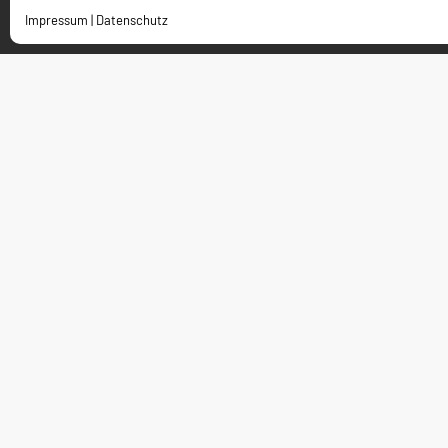
Impressum
|
Datenschutz
Kontakt
Charleston Holding GmbH
Bürgermeister-Dürheimer-Straße 4
D-87448 Waltenhofen-Oberdorf
bewerbungen@charleston.de
+49 8379 856330