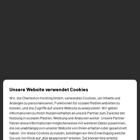
Unsere Website verwendet Cookies
Wir, die Charleston Holding GmbH, verwenden Cookies, um Inhalte und
Anzeigen zu personalisieren, Funktionen für soziale Medien anbieten zu
können, und die Zugriffe auf unsere Website zu analysieren. Wir geben
Informationen zu Ihrem Nutzerverhalten an unsere Partner zum Zwecke der
Nutzung in sozialen Medien, Werbung und Analysen weiter. Unsere Partner
führen diese Informationen möglicherweise mit weiteren Daten zusammen,
die sie unabhängig von unserer Website von Ihnen erhalten oder gesammelt
haben. Um diese Cookies zu nutzen, benötigen wir Ihre Einwilligung welche
Sie uns mit Klick auf „Alle akzeptieren“ erteilen. Sie können Ihre erteilte