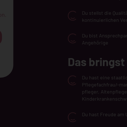
Du stellst die Quali
on.
kontinuierlichen V
Du bist Ansprechpa
Angehörige
Das bringst
Du hast eine staatl
Pflegefachfrau/-ma
pfleger, Altenpfleg
Kinderkrankenschwe
Du hast Freude am 