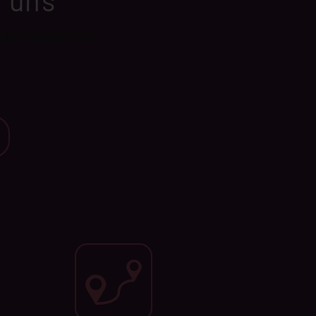
u uns
iebfrauenhaus