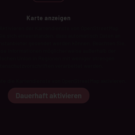
Karte anzeigen
Aktivieren der Kartendienste von OpenStreetMap
Sie sich einverstanden, dass automatisch Daten an
nstanbieter gesendet werden können. Beachten Sie,
ese Informationen möglicherweise außerhalb der
ischen Union in Regionen mit weniger strengen
tenschutzvorschriften verarbeitet werden.
hte die Kartendienste von OpenStreetMap aktivieren.
Dauerhaft aktivieren