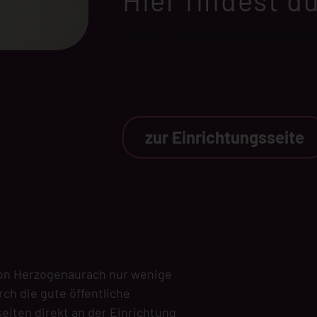
Hier findest d
Wohn- und Pflegezentrum L
Erlanger Str. 35a
91074 Herzogenaurach
zur Einrichtungsseite
ach
von Herzogenaurach nur wenige
rch die gute öffentliche
iten direkt an der Einrichtung