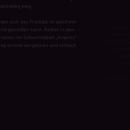
rbeitsweg weg.
det sich das Freibad, in welchem
Mit dem 
nd genießen kann. Selbst in den
erklären 
ratten im Schwimmbad „Atlantis“
externe Die
tag einmal vergessen und einfach
dass di
Europä
Da
Ja, ich möc