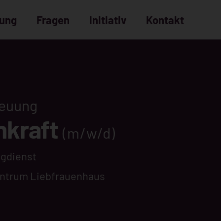
dung
Fragen
Initiativ
Kontakt
Bewerbungsprozess
häufige Fragen
reuung
hkraft
(m/w/d)
Tagdienst
ntrum Liebfrauenhaus