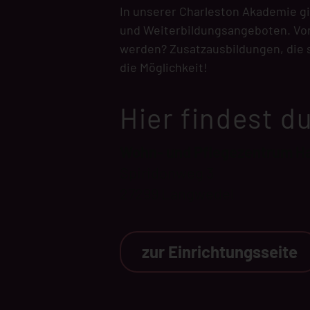
In unserer Charleston Akademie gib
und Weiterbildungsangeboten. Von 
werden? Zusatzausbildungen, die si
die Möglichkeit!
Hier findest d
Wohn- und Pflegezentrum H
Spiridonweg 3
27299 Langwedel
zur Einrichtungsseite