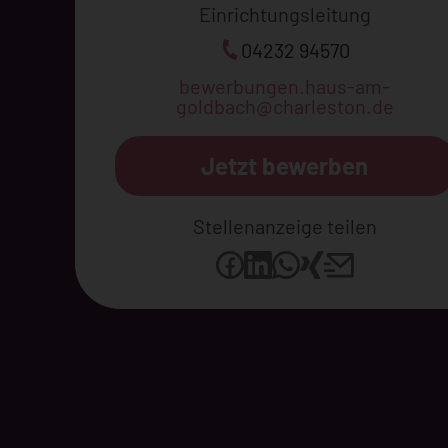
Einrichtungsleitung
04232 94570
bewerbungen.haus-am-
goldbach@charleston.de
Jetzt bewerben
Stellenanzeige teilen