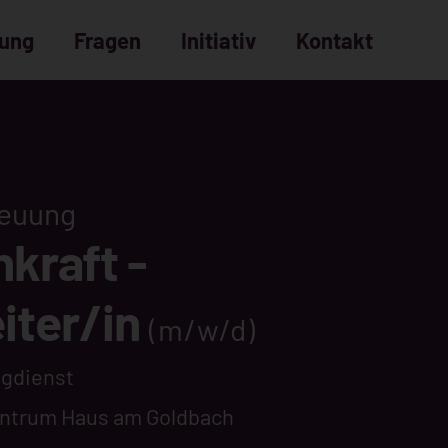
dung
Fragen
Initiativ
Kontakt
Bewerbungsprozess
häufige Fragen
reuung
kraft -
iter/in
(m/w/d)
Tagdienst
ntrum Haus am Goldbach