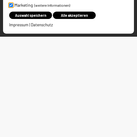
Einstellungen der Datenschutzhinweise (Cookies verwalten).
Marketing
(weitere Informationen)
Weitere Informationen finden Sie in unseren Datenschutzhinweisen.
Auswahl speichern
Alle akzeptieren
Impressum
|
Datenschutz
Kontakt
Charleston Holding GmbH
Bürgermeister-Dürheimer-Straße 4
D-87448 Waltenhofen-Oberdorf