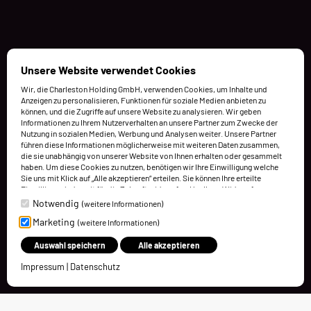
Unsere Website verwendet Cookies
Wir, die Charleston Holding GmbH, verwenden Cookies, um Inhalte und
Anzeigen zu personalisieren, Funktionen für soziale Medien anbieten zu
können, und die Zugriffe auf unsere Website zu analysieren. Wir geben
Informationen zu Ihrem Nutzerverhalten an unsere Partner zum Zwecke der
Nutzung in sozialen Medien, Werbung und Analysen weiter. Unsere Partner
führen diese Informationen möglicherweise mit weiteren Daten zusammen,
die sie unabhängig von unserer Website von Ihnen erhalten oder gesammelt
haben. Um diese Cookies zu nutzen, benötigen wir Ihre Einwilligung welche
Sie uns mit Klick auf „Alle akzeptieren“ erteilen. Sie können Ihre erteilte
Einwilligung jederzeit für die Zukunft widerrufen. Um Ihren Widerruf
auszuüben, deaktivieren Sie diesen Dienst in den bereitgestellten
Notwendig
(weitere Informationen)
Einstellungen der Datenschutzhinweise (Cookies verwalten).
Marketing
(weitere Informationen)
Weitere Informationen finden Sie in unseren Datenschutzhinweisen.
Auswahl speichern
Alle akzeptieren
Impressum
|
Datenschutz