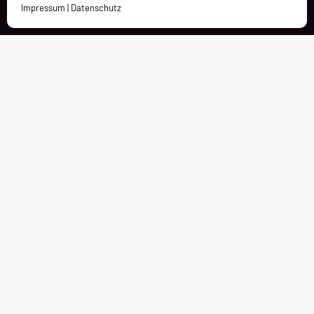
Impressum
|
Datenschutz
Kontakt
Charleston Holding GmbH
Bürgermeister-Dürheimer-Straße 4
D-87448 Waltenhofen-Oberdorf
bewerbungen@charleston.de
+49 8379 856330