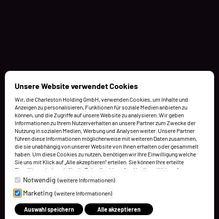
Unsere Website verwendet Cookies
Wir, die Charleston Holding GmbH, verwenden Cookies, um Inhalte und
Anzeigen zu personalisieren, Funktionen für soziale Medien anbieten zu
können, und die Zugriffe auf unsere Website zu analysieren. Wir geben
Informationen zu Ihrem Nutzerverhalten an unsere Partner zum Zwecke der
Nutzung in sozialen Medien, Werbung und Analysen weiter. Unsere Partner
führen diese Informationen möglicherweise mit weiteren Daten zusammen,
die sie unabhängig von unserer Website von Ihnen erhalten oder gesammelt
haben. Um diese Cookies zu nutzen, benötigen wir Ihre Einwilligung welche
Sie uns mit Klick auf „Alle akzeptieren“ erteilen. Sie können Ihre erteilte
Einwilligung jederzeit für die Zukunft widerrufen. Um Ihren Widerruf
auszuüben, deaktivieren Sie diesen Dienst in den bereitgestellten
Notwendig
(weitere Informationen)
Einstellungen der Datenschutzhinweise (Cookies verwalten).
Marketing
(weitere Informationen)
Weitere Informationen finden Sie in unseren Datenschutzhinweisen.
Auswahl speichern
Alle akzeptieren