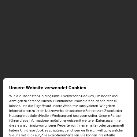
Unsere Website verwendet Cookies
Wir, die Charleston Holding GmbH, verwenden Cookies, um Inhalte und
Anzeigen zu personalisieren, Funktionen für soziale Medien anbieten zu
können, und die Zugriffe auf unsere Website zu analysieren. Wir geben
Informationen zu Ihrem Nutzerverhalten an unsere Partner zum Zwecke der
Nutzung in sozialen Medien, Werbung und Analysen weiter. Unsere Partner
führen diese Informationen möglicherweise mit weiteren Daten zusammen,
die sie unabhängig von unserer Website von Ihnen erhalten oder gesammelt
haben. Um diese Cookies zu nutzen, benötigen wir Ihre Einwilligung welche
Sie uns mit Klick auf „Alle akzeptieren“ erteilen. Sie können Ihre erteilte