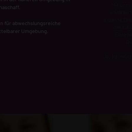
Mit dem 
naschaff.
erklären 
externe Die
en für abwechslungsreiche
dass di
ittelbarer Umgebung.
Europä
Da
Ja, ich möc