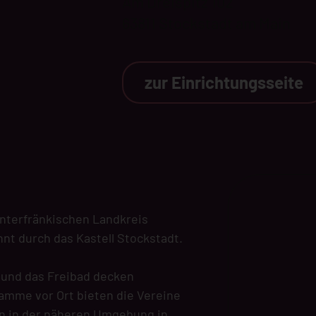
Am Dreispitz 102
63811 Stockstadt am Main
zur Einrichtungsseite
unterfränkischen Landkreis
nnt durch das Kastell Stockstadt.
 und das Freibad decken
amme vor Ort bieten die Vereine
n in der näheren Umgebung in