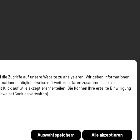
 die Zugriffe auf unsere Website zu analysieren. Wir geben Informationen
ormationen möglicherweise mit weiteren Daten zusammen, die sie
ick auf „Alle akzeptieren“ erteilen. Sie können Ihre erteilte Einwilligung
inweise (Cookies verwalten).
Auswahl speichern
Alle akzeptieren