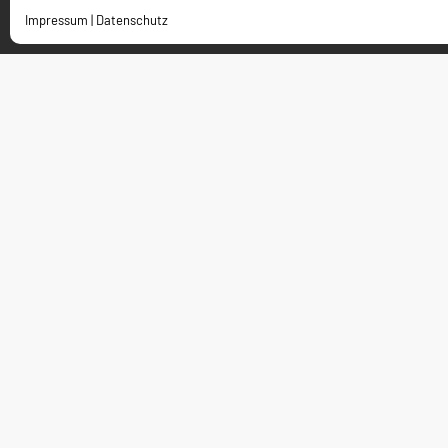
Impressum
|
Datenschutz
Kontakt
Charleston Holding GmbH
Bürgermeister-Dürheimer-Straße 4
D-87448 Waltenhofen-Oberdorf
bewerbungen@charleston.de
+49 8379 856330