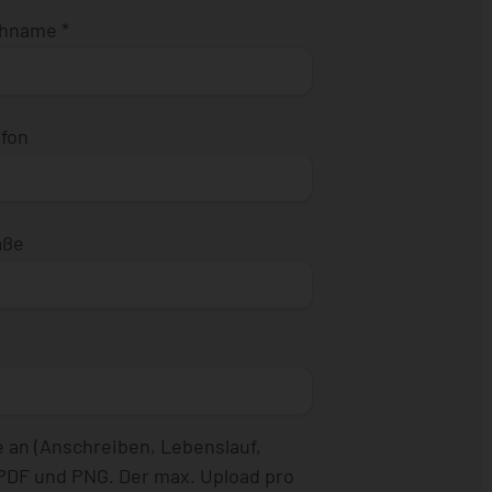
chname
*
efon
aße
 an (Anschreiben, Lebenslauf,
 PDF und PNG. Der max. Upload pro