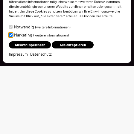
führen diese Informationen möglicherweise mit weiteren Daten zusammen,
die sie unabhängig von unserer Website von Ihnen erhalten oder gesammelt
haben. Um diese Cookies zu nutzen, benötigen wir Ihre Einwilligung welche
Sie uns mit Klick auf „Alle akzeptieren“ erteilen. Sie können Ihre erteilte
Einwilligung jederzeit für die Zukunft widerrufen. Um Ihren Widerruf
auszuüben, deaktivieren Sie diesen Dienst in den bereitgestellten
Notwendig
(weitere Informationen)
Einstellungen der Datenschutzhinweise (Cookies verwalten).
Marketing
(weitere Informationen)
Weitere Informationen finden Sie in unseren Datenschutzhinweisen.
Auswahl speichern
Alle akzeptieren
Impressum
|
Datenschutz
Kontakt
Charleston Holding GmbH