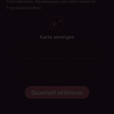
Fahrradrouten, Wanderwege und vielen weiteren
Freizeitaktivitäten.
Karte anzeigen
Mit dem Aktivieren der Kartendienste von OpenStreetMap
erklären Sie sich einverstanden, dass automatisch Daten an
externe Dienstanbieter gesendet werden können. Beachten
Sie, dass diese Informationen möglicherweise außerhalb der
Europäischen Union in Regionen mit weniger strengen
Datenschutzvorschriften verarbeitet werden.
Ja, ich möchte die Kartendienste von OpenStreetMap
aktivieren.
Dauerhaft aktivieren