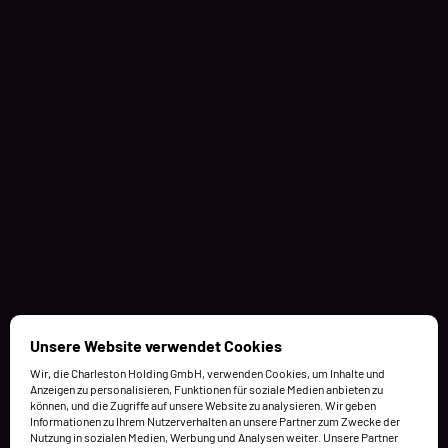
Unsere Website verwendet Cookies
Wir, die Charleston Holding GmbH, verwenden Cookies, um Inhalte und
Anzeigen zu personalisieren, Funktionen für soziale Medien anbieten zu
können, und die Zugriffe auf unsere Website zu analysieren. Wir geben
Informationen zu Ihrem Nutzerverhalten an unsere Partner zum Zwecke der
Nutzung in sozialen Medien, Werbung und Analysen weiter. Unsere Partner