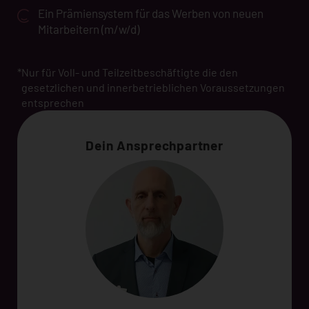
Ein Prämiensystem für das Werben von neuen
Mitarbeitern (m/w/d)
*
Nur für Voll- und Teilzeitbeschäftigte die den
gesetzlichen und innerbetrieblichen Voraussetzungen
entsprechen
Dein Ansprechpartner