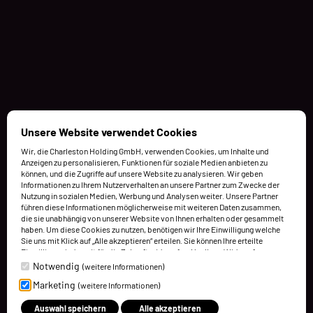
Unsere Website verwendet Cookies
Wir, die Charleston Holding GmbH, verwenden Cookies, um Inhalte und
Anzeigen zu personalisieren, Funktionen für soziale Medien anbieten zu
können, und die Zugriffe auf unsere Website zu analysieren. Wir geben
Informationen zu Ihrem Nutzerverhalten an unsere Partner zum Zwecke der
Nutzung in sozialen Medien, Werbung und Analysen weiter. Unsere Partner
führen diese Informationen möglicherweise mit weiteren Daten zusammen,
die sie unabhängig von unserer Website von Ihnen erhalten oder gesammelt
haben. Um diese Cookies zu nutzen, benötigen wir Ihre Einwilligung welche
Sie uns mit Klick auf „Alle akzeptieren“ erteilen. Sie können Ihre erteilte
Einwilligung jederzeit für die Zukunft widerrufen. Um Ihren Widerruf
auszuüben, deaktivieren Sie diesen Dienst in den bereitgestellten
Notwendig
(weitere Informationen)
Einstellungen der Datenschutzhinweise (Cookies verwalten).
Marketing
(weitere Informationen)
Weitere Informationen finden Sie in unseren Datenschutzhinweisen.
Auswahl speichern
Alle akzeptieren