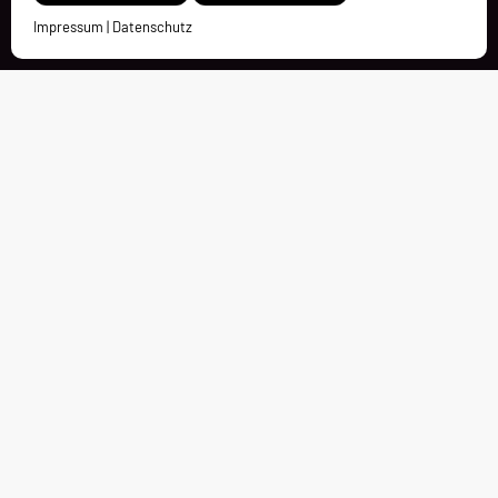
Impressum
|
Datenschutz
Kontakt
Charleston Holding GmbH
Bürgermeister-Dürheimer-Straße 4
D-87448 Waltenhofen-Oberdorf
bewerbungen@charleston.de
+49 8379 856330