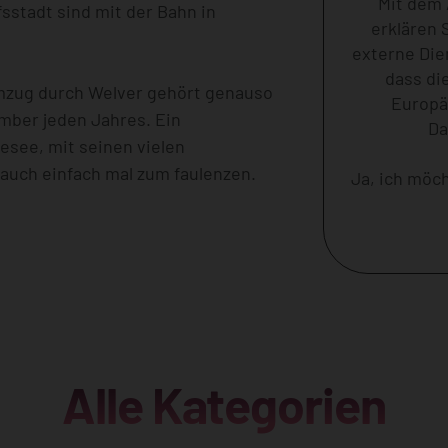
Mit dem 
sstadt sind mit der Bahn in
erklären 
externe Die
dass di
Umzug durch Welver gehört genauso
Europä
mber jeden Jahres. Ein
Da
esee, mit seinen vielen
auch einfach mal zum faulenzen.
Ja, ich möc
Alle Kategorien