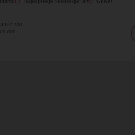
dienst
Tagespflege Klostergarten
Welver