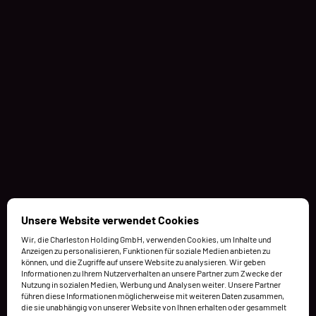
Unsere Website verwendet Cookies
Wir, die Charleston Holding GmbH, verwenden Cookies, um Inhalte und
Anzeigen zu personalisieren, Funktionen für soziale Medien anbieten zu
können, und die Zugriffe auf unsere Website zu analysieren. Wir geben
Informationen zu Ihrem Nutzerverhalten an unsere Partner zum Zwecke der
Nutzung in sozialen Medien, Werbung und Analysen weiter. Unsere Partner
führen diese Informationen möglicherweise mit weiteren Daten zusammen,
die sie unabhängig von unserer Website von Ihnen erhalten oder gesammelt