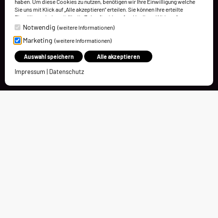
haben. Um diese Cookies zu nutzen, benötigen wir Ihre Einwilligung welche
Sie uns mit Klick auf „Alle akzeptieren“ erteilen. Sie können Ihre erteilte
Einwilligung jederzeit für die Zukunft widerrufen. Um Ihren Widerruf
auszuüben, deaktivieren Sie diesen Dienst in den bereitgestellten
Notwendig
(weitere Informationen)
Einstellungen der Datenschutzhinweise (Cookies verwalten).
Marketing
(weitere Informationen)
Weitere Informationen finden Sie in unseren Datenschutzhinweisen.
Auswahl speichern
Alle akzeptieren
Impressum
|
Datenschutz
Kontakt
Charleston Holding GmbH
Bürgermeister-Dürheimer-Straße 4