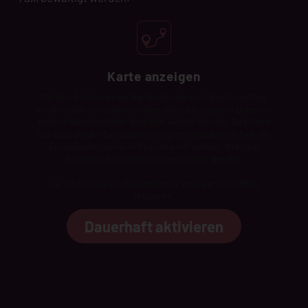
Karte anzeigen
Mit dem Aktivieren der Kartendienste von OpenStreetMap
erklären Sie sich einverstanden, dass automatisch Daten an
externe Dienstanbieter gesendet werden können. Beachten
Sie, dass diese Informationen möglicherweise außerhalb der
Europäischen Union in Regionen mit weniger strengen
Datenschutzvorschriften verarbeitet werden.
Ja, ich möchte die Kartendienste von OpenStreetMap
aktivieren.
Dauerhaft aktivieren