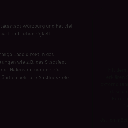
itätsstadt Würzburg und hat viel
nsart und Lebendigkeit,
alige Lage direkt in das
tungen wie z.B. das Stadtfest,
t, der Hafensommer und die
Mit dem 
erklären 
ljährlich beliebte Ausflugsziele.
externe Die
dass di
Europä
Da
Ja, ich möc